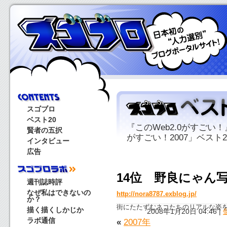
スゴブロ
ベスト20
『このWeb2.0がすごい！
賢者の五択
がすごい！2007」ベスト2
インタビュー
広告
14位 野良にゃん
週刊誌時評
なぜ私はできないの
http://nora8787.exblog.jp/
か？
街にたたずむネコたちのリアルな姿
描く描くしかじか
2008年1月20日 04:46
|
ラボ通信
«
2007年