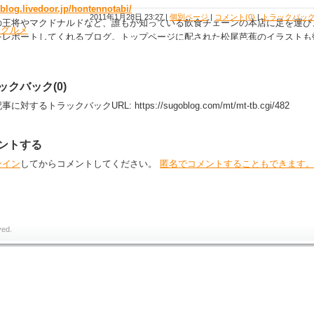
//blog.livedoor.jp/hontennotabi/
2011年1月28日 23:27
|
個別ページ
|
コメント(0)
|
トラックバック(
の王将やマクドナルドなど、誰もが知っている飲食チェーンの本店に足を運び
・グルメ
をレポートしてくれるブログ。トップページに配された松尾芭蕉のイラストも
ブログの出来栄えも素晴らしい。今まで気にしていなかったであろう「本店」
く素敵なコンテンツです。
ックバック(0)
事に対するトラックバックURL:
https://sugoblog.com/mt/mt-tb.cgi/482
ントする
ンイン
してからコメントしてください。
匿名でコメントすることもできます
ved.