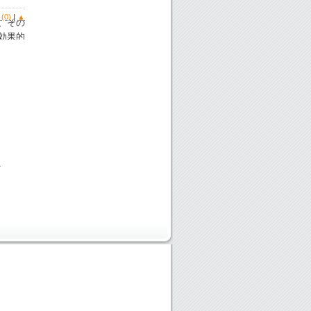
0)
|
▲
、その
効果的
に関心
。