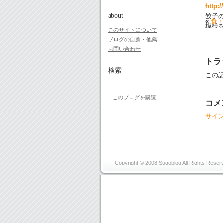
http:
about
餃子
«
食
模様
このサイトについて
で、
ブログの自薦・他薦
が湧
お問い合わせ
トラ
検索
この記
このブログを購読
コメ
サイ
Copyright © 2008 Sugoblog All Rights Reser