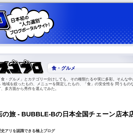
食・グルメ
「食・グルメ」とカテゴリー分けしても、その種類たるや実に多彩。そんな中
ら 地域を絞ったもの、メニューを限定したもの、「食」の安全性を 問うもの
ど、多方面から秀作を選んでみた。
店の旅 - BUBBLE-Bの日本全国チェーン店本
歴史アリを認識できる極上ブログ