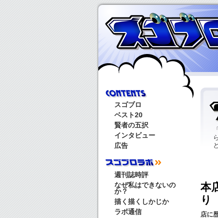
スゴブロ
ベスト20
賢者の五択
インタビュー
広告
週刊誌時評
本
なぜ私はできないの
か？
り
描く描くしかじか
ラボ通信
店に