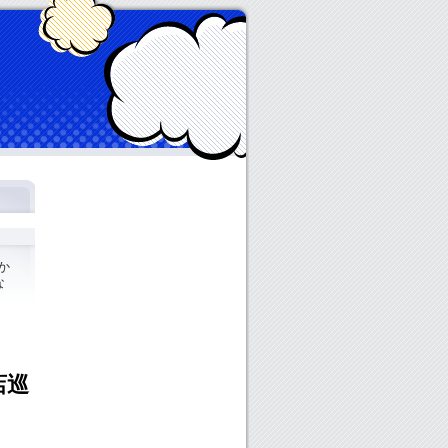
か
な
店巡