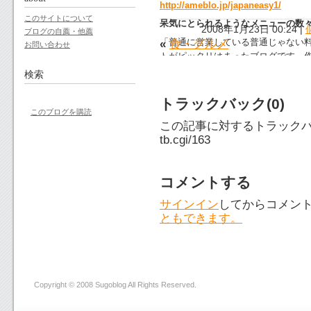
http://ameblo.jp/japaneasy1/
このサイトについて
呆気にとられるようなメニューの数
2008年1月23日 00:24
|
ブログの自薦・他薦
「普通に営業している普通じゃない
«
食・グルメ
お問い合わせ
トがピッタリはまったブログです。
数々に唖然としますよ。最近、更新
検索
ます。
トラックバック(0)
このブログを購読
この記事に対するトラックバ
tb.cgi/163
コメントする
サインイン
してからコメン
ともできます。
Copyright © 2008 Sugoblog All Rights Reserved.