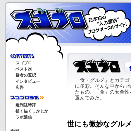
スゴブロ
ベスト20
賢者の五択
「食・グルメ」とカテゴ
インタビュー
に多彩。そんな中から 
広告
たもの、「食」の安全性
選んでみた。
週刊誌時評
描く描くしかじか
ラボ通信
世にも微妙なグル
about