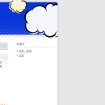
NAVI
«
写真・芸術
»
企業
で
み
0)
|
▲